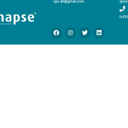
spc.dir@gmail.com
spce
(+351