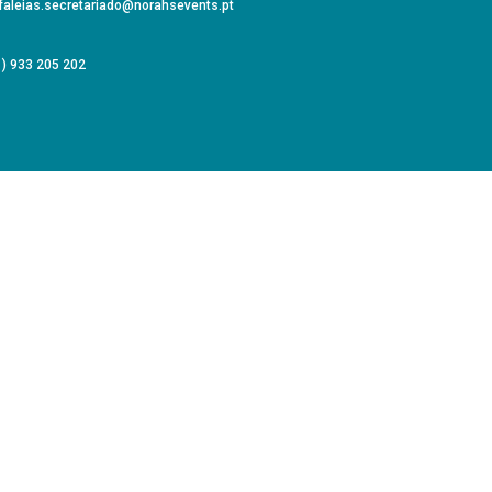
faleias.secretariado@norahsevents.pt
) 933 205 202