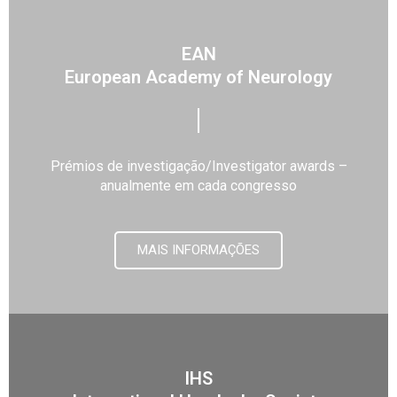
EAN
European Academy of Neurology
Prémios de investigação/Investigator awards –
anualmente em cada congresso
MAIS INFORMAÇÕES
IHS