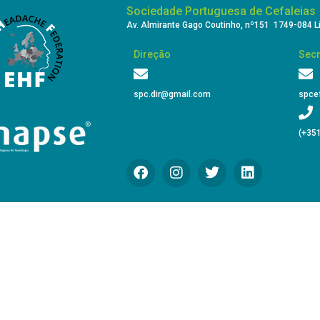
Sociedade Portuguesa de Cefaleias
Av. Almirante Gago Coutinho, nº151 1749-084 L
Direção
Secr
spc.dir@gmail.com
spce
(+351