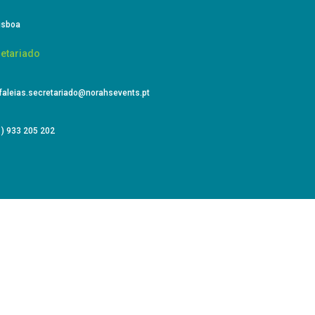
isboa
etariado
faleias.secretariado@norahsevents.pt
) 933 205 202